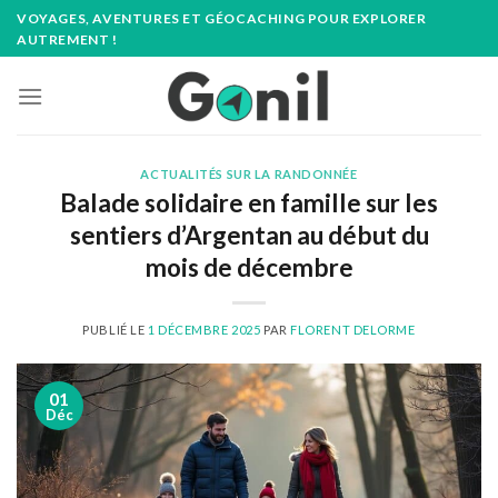
Passer
VOYAGES, AVENTURES ET GÉOCACHING POUR EXPLORER
au
AUTREMENT !
contenu
ACTUALITÉS SUR LA RANDONNÉE
Balade solidaire en famille sur les
sentiers d’Argentan au début du
mois de décembre
PUBLIÉ LE
1 DÉCEMBRE 2025
PAR
FLORENT DELORME
01
Déc