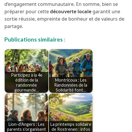
d’engagement communautaire. En somme, bien se
préparer pour cette
découverte locale
garantit une
sortie réussie, empreinte de bonheur et de valeurs de
partage.
Publications similaires :
Participez à la 4e
édition de la
Montricoux : Les
randonnée
Randonnées de la
gourmande…
Solidarité font…
Lion-d'Angers : Les
La printemps solidaire
parents s'organisent
de Rostrenen : infos