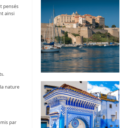
nt pensés
t ainsi
ts.
la nature
émis par