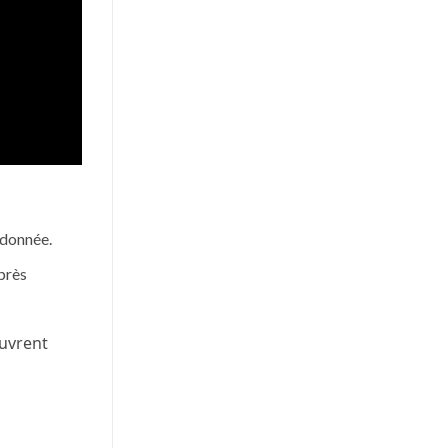
ndonnée.
près
œuvrent