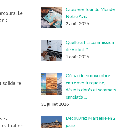
Croisière Tour du Monde :
arcours. Le
Notre Avis
on :
2 août 2026
Quelle est la commission
de Airbnb ?
1 août 2026
Où partir en novembre :
entre mer turquoise,
t solidaire
déserts dorés et sommets
enneigés …
31 juillet 2026
Découvrez Marseille en 2
ise à
jours
n situation