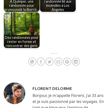
À Quimper, une
randonnée lié aux
randonnée pour
incendies à Los
promouvoir la liberté…
Angeles
Des randonnées pour
rester en forme et
rencontrer des gens
FLORENT DELORME
Bonjour, je m'appelle Florent, j'ai 33 ans
et je suis passionné par les voyages. En
tant que blogueur, j'explore de