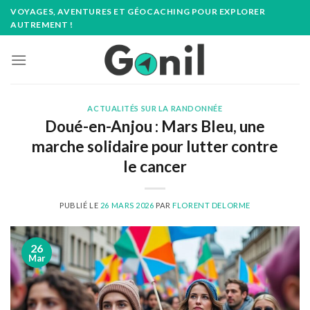
Passer
VOYAGES, AVENTURES ET GÉOCACHING POUR EXPLORER
au
AUTREMENT !
contenu
ACTUALITÉS SUR LA RANDONNÉE
Doué-en-Anjou : Mars Bleu, une
marche solidaire pour lutter contre
le cancer
PUBLIÉ LE
26 MARS 2026
PAR
FLORENT DELORME
26
Mar