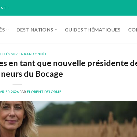
NT !
ÉS
DESTINATIONS
GUIDES THÉMATIQUES
CON
LITÉS SUR LA RANDONNÉE
nes en tant que nouvelle présidente d
neurs du Bocage
ÉVRIER 2026
PAR
FLORENT DELORME