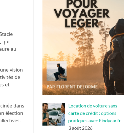
Stacie
, qui
ieure au
 une vision
tivités de
es et
acinée dans
Location de voiture sans
on élection
carte de crédit : options
llectives.
pratiques avec Findycar.fr
3 août 2026