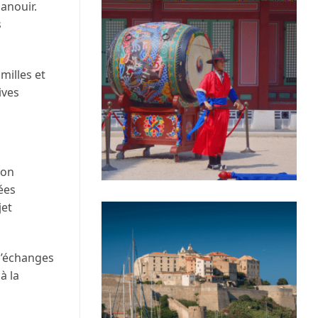
panouir.
s
milles et
ives
son
ées
jet
d’échanges
à la