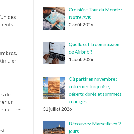
Croisière Tour du Monde :
’un des
Notre Avis
ements
2 août 2026
Quelle est la commission
de Airbnb ?
membres,
1 août 2026
stimuler
Où partir en novembre :
entre mer turquoise,
déserts dorés et sommets
es de
enneigés …
nner un
31 juillet 2026
nement est
Découvrez Marseille en 2
est
jours