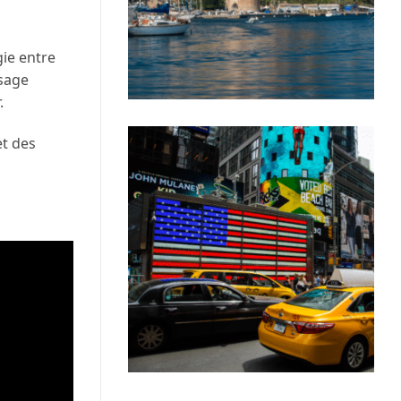
ie entre
isage
.
et des