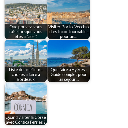
Que pouvez-vous
Visiter Porto-Vecchio
faire lorsque vous
: Les Incontournables
êtes à Nice ?
pour un…
Liste des meilleurs
Que faire à Hyères :
choses à faire à
Guide complet pour
Bordeaux
un séjour…
Quand visiter la Corse
avec Corsica Ferries ?