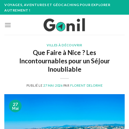
Passer
VOYAGES, AVENTURES ET GÉOCACHING POUR EXPLORER
au
AUTREMENT !
contenu
VILLES À DÉCOUVRIR
Que Faire à Nice ? Les
Incontournables pour un Séjour
Inoubliable
PUBLIÉ LE
27 MAI 2026
PAR
FLORENT DELORME
27
Mai