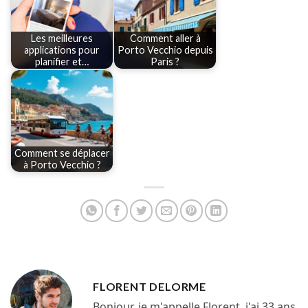
Les meilleures
Comment aller à
applications pour
Porto Vecchio depuis
planifier et…
Paris ?
Comment se déplacer
à Porto Vecchio ?
FLORENT DELORME
Bonjour, je m'appelle Florent, j'ai 33 ans