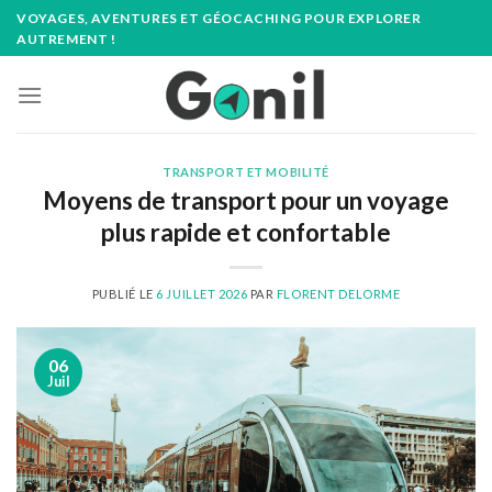
Passer
VOYAGES, AVENTURES ET GÉOCACHING POUR EXPLORER
au
AUTREMENT !
contenu
TRANSPORT ET MOBILITÉ
Moyens de transport pour un voyage
plus rapide et confortable
PUBLIÉ LE
6 JUILLET 2026
PAR
FLORENT DELORME
06
Juil