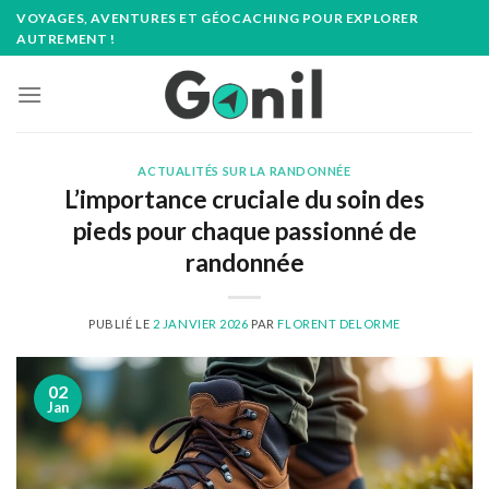
Passer
VOYAGES, AVENTURES ET GÉOCACHING POUR EXPLORER
au
AUTREMENT !
contenu
ACTUALITÉS SUR LA RANDONNÉE
L’importance cruciale du soin des
pieds pour chaque passionné de
randonnée
PUBLIÉ LE
2 JANVIER 2026
PAR
FLORENT DELORME
02
Jan