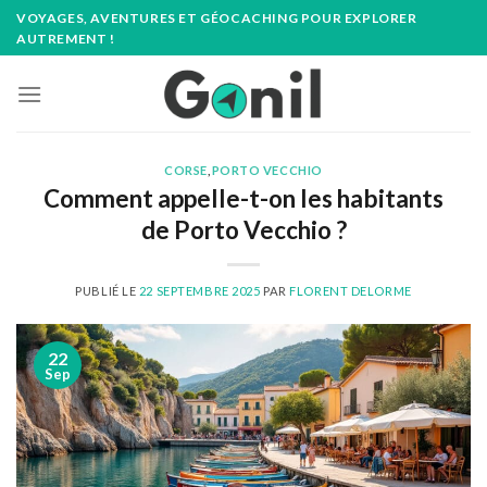
Passer
VOYAGES, AVENTURES ET GÉOCACHING POUR EXPLORER
au
AUTREMENT !
contenu
CORSE
,
PORTO VECCHIO
Comment appelle-t-on les habitants
de Porto Vecchio ?
PUBLIÉ LE
22 SEPTEMBRE 2025
PAR
FLORENT DELORME
22
Sep