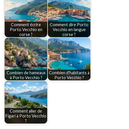
Comment écrire
Comment dire Porto
Porto Vecchio en
Vecchio en langue
corse ?
corse ?
Combien de hameaux
Combien d'habitants à
à Porto Vecchio ?
Porto Vecchio ?
Comment aller de
Figari à Porto Vecchio
?