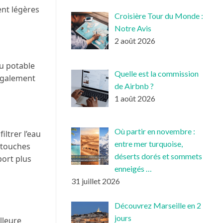
ent légères
Croisière Tour du Monde :
Notre Avis
2 août 2026
au potable
Quelle est la commission
 également
de Airbnb ?
1 août 2026
Où partir en novembre :
iltrer l’eau
entre mer turquoise,
artouches
déserts dorés et sommets
port plus
enneigés …
31 juillet 2026
Découvrez Marseille en 2
jours
lleure