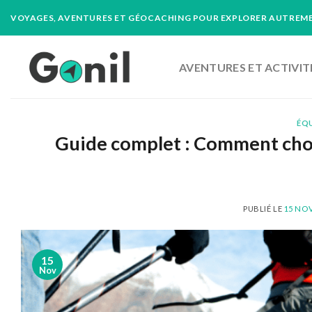
Passer
VOYAGES, AVENTURES ET GÉOCACHING POUR EXPLORER AUTREME
au
contenu
AVENTURES ET ACTIVIT
ÉQ
Guide complet : Comment choisi
PUBLIÉ LE
15 NO
15
Nov