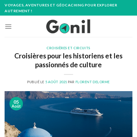
Passer
VOYAGES, AVENTURES ET GÉOCACHING POUR EXPLORER
au
AUTREMENT !
contenu
CROISIÈRES ET CIRCUITS
Croisières pour les historiens et les
passionnés de culture
PUBLIÉ LE
5 AOÛT 2021
PAR
FLORENT DELORME
05
Août