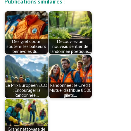
Publications similaires :
Des gilets pour
Découvrez un
soutenir les baliseurs
nouveau sentier de
bénévoles du…
randonnée poétique…
Le Prix Européen ECO
Randonnée : le Crédit
: Encourager la
Mutuel distribue 8 500
Randonnée…
gilets…
Grand nettoyage de