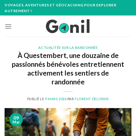
Passer
VOYAGES, AVENTURES ET GÉOCACHING POUR EXPLORER
au
AUTREMENT !
contenu
ACTUALITÉS SUR LA RANDONNÉE
À Questembert, une douzaine de
passionnés bénévoles entretiennent
activement les sentiers de
randonnée
PUBLIÉ LE
9 MARS 2026
PAR
FLORENT DELORME
09
Mar